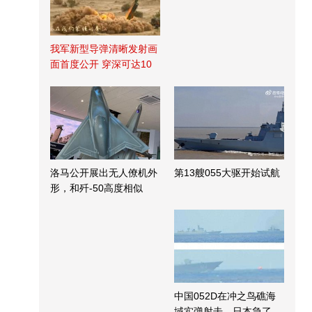
我军新型导弹清晰发射画
面首度公开 穿深可达10
米
洛马公开展出无人僚机外
第13艘055大驱开始试航
形，和歼-50高度相似
中国052D在冲之鸟礁海
域实弹射击，日本急了