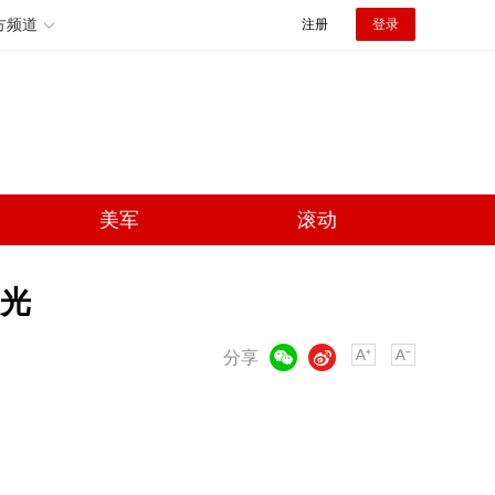
方频道
注册
登录
美军
滚动
光
微信
微博
分享