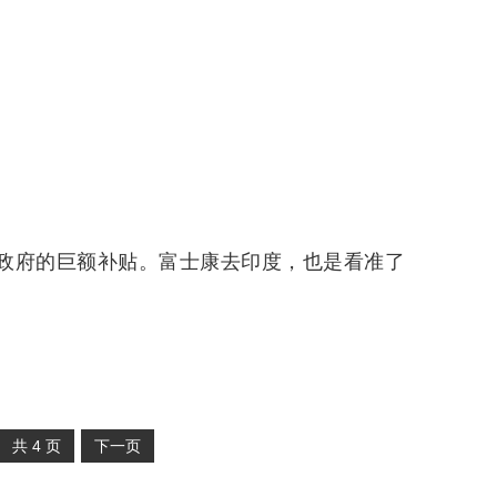
政府的巨额补贴。富士康去印度，也是看准了
共
4
页
下一页