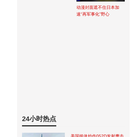
动漫封面遮不住日本加
速“再军事化”野心
24小时热点
美国媒体炒作052D发射鹰击