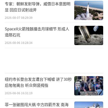
专家：朝鲜发射导弹，威慑日本意图明
显 回应日试射战斧
2026-08-07 08:29:39
SpaceX火箭残骸撞击月球细节 形成人
造陨石坑
2026-08-06 16:28:34
纽约市长登台发言遭台下喊嘘 讲了30秒
后匆匆离台 听众倒竖拇指
2026-08-06 16:31:19
菲一张破图闯大祸 中方四箭齐发 南海