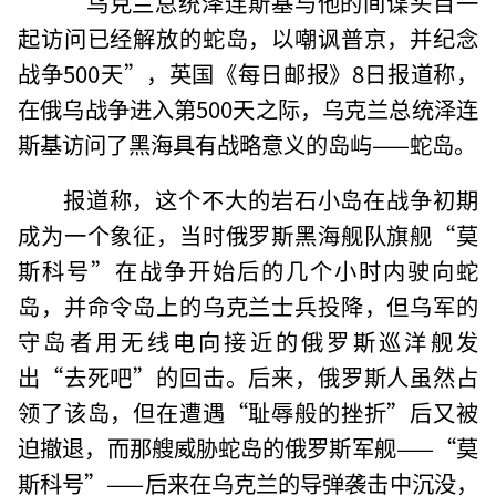
“乌克兰总统泽连斯基与他的间谍头目一
起访问已经解放的蛇岛，以嘲讽普京，并纪念
战争500天”，英国《每日邮报》8日报道称，
在俄乌战争进入第500天之际，乌克兰总统泽连
斯基访问了黑海具有战略意义的岛屿——蛇岛。
报道称，这个不大的岩石小岛在战争初期
成为一个象征，当时俄罗斯黑海舰队旗舰“莫
斯科号”在战争开始后的几个小时内驶向蛇
岛，并命令岛上的乌克兰士兵投降，但乌军的
守岛者用无线电向接近的俄罗斯巡洋舰发
出“去死吧”的回击。后来，俄罗斯人虽然占
领了该岛，但在遭遇“耻辱般的挫折”后又被
迫撤退，而那艘威胁蛇岛的俄罗斯军舰——“莫
斯科号”——后来在乌克兰的导弹袭击中沉没，