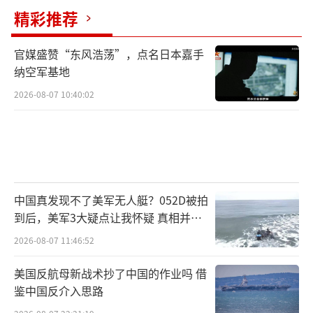
今年是解放军驻香港部队
精彩推荐
第32次举办军营开放活动
官媒盛赞“东风浩荡”，点名日本嘉手
纳空军基地
26年来累计接待香港市民80余万人次
2026-08-07 10:40:02
综合：总台央视军事、@驻香港部队
来源：大湾区之声
（责任编辑：傅鑫）
中国真发现不了美军无人艇？052D被拍
到后，美军3大疑点让我怀疑 真相并非
如此
2026-08-07 11:46:52
美国反航母新战术抄了中国的作业吗 借
鉴中国反介入思路