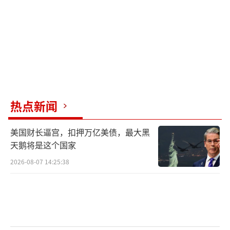
香港市民纷纷为执勤官兵打伞
驻香港部队展览中心是
师生们参观的热门打卡点
在解说员的带领下
热点新闻
青少年们不仅领略了
中华民族的悠久历史和灿烂文化
美国财长逼宫，扣押万亿美债，最大黑
天鹅将是这个国家
还了解了国家和
2026-08-07 14:25:38
军队建设发展取得的巨大成就
《香江卫士》主题文艺演出舞台上