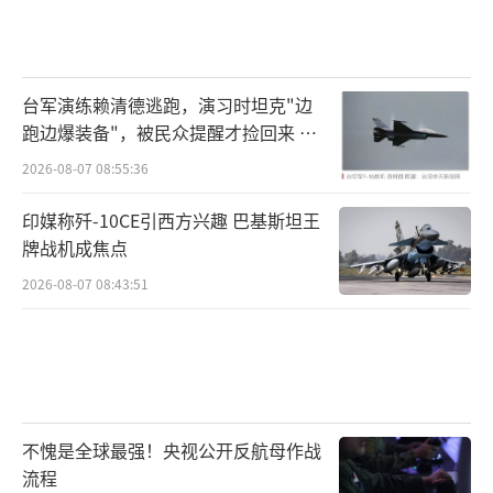
台军演练赖清德逃跑，演习时坦克"边
跑边爆装备"，被民众提醒才捡回来 演
习状况频出引发关注
2026-08-07 08:55:36
印媒称歼-10CE引西方兴趣 巴基斯坦王
牌战机成焦点
2026-08-07 08:43:51
不愧是全球最强！央视公开反航母作战
流程