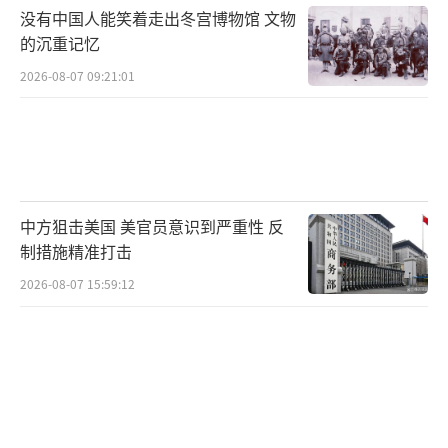
身着红色礼服的
没有中国人能笑着走出冬宫博物馆 文物
的沉重记忆
香港女孩黄逸晴
2026-08-07 09:21:01
与驻军官兵同台主持
黄逸晴是2015年香港大学生
军事生活体验营的学员
中方狙击美国 美官员意识到严重性 反
制措施精准打击
大学毕业后
2026-08-07 15:59:12
她经常从事社会公益工作
把爱国精神、奉献情怀传递给更多人
据了解