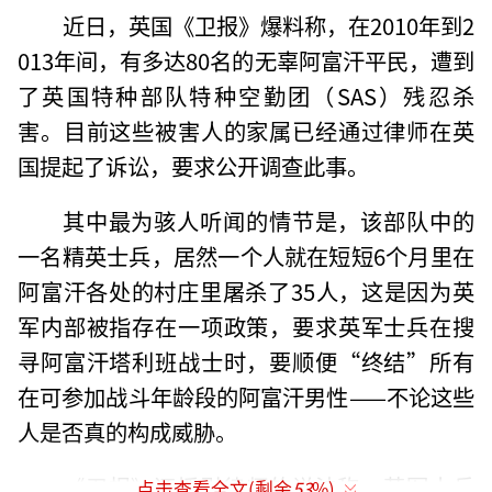
近日，英国《卫报》爆料称，在2010年到2
013年间，有多达80名的无辜阿富汗平民，遭到
了英国特种部队特种空勤团（SAS）残忍杀
害。目前这些被害人的家属已经通过律师在英
国提起了诉讼，要求公开调查此事。
其中最为骇人听闻的情节是，该部队中的
一名精英士兵，居然一个人就在短短6个月里在
阿富汗各处的村庄里屠杀了35人，这是因为英
军内部被指存在一项政策，要求英军士兵在搜
寻阿富汗塔利班战士时，要顺便“终结”所有
在可参加战斗年龄段的阿富汗男性——不论这些
人是否真的构成威胁。
《卫报》还援引律师的说法称，英军士兵
点击查看全文(剩余
53
%)