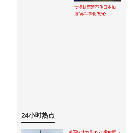
动漫封面遮不住日本加
速“再军事化”野心
24小时热点
美国媒体炒作052D发射鹰击