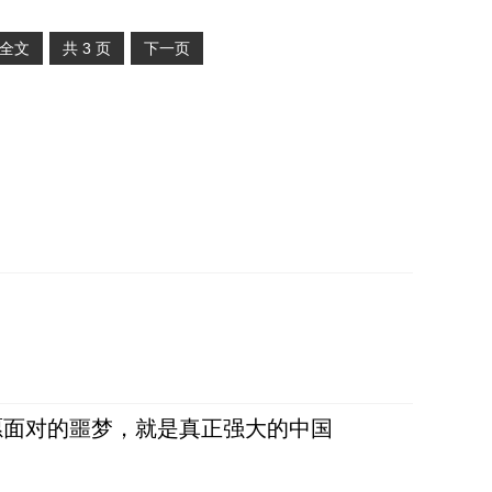
全文
共
3
页
下一页
愿面对的噩梦，就是真正强大的中国