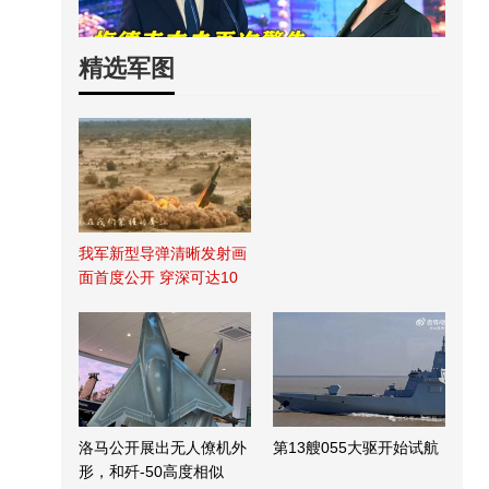
精选军图
我军新型导弹清晰发射画
面首度公开 穿深可达10
米
洛马公开展出无人僚机外
第13艘055大驱开始试航
形，和歼-50高度相似