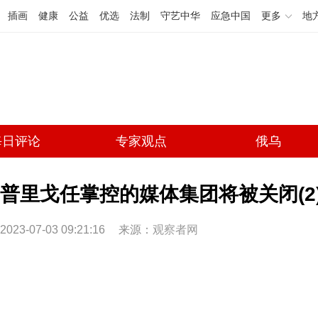
插画
健康
公益
优选
法制
守艺中华
应急中国
更多
地
每日评论
专家观点
俄乌
普里戈任掌控的媒体集团将被关闭(2
2023-07-03 09:21:16
来源：
观察者网