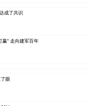
民达成了共识
赢” 走向建军百年
红了眼