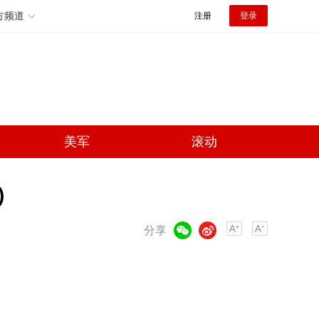
方频道
注册
登录
美军
滚动
)
微信
微博
分享