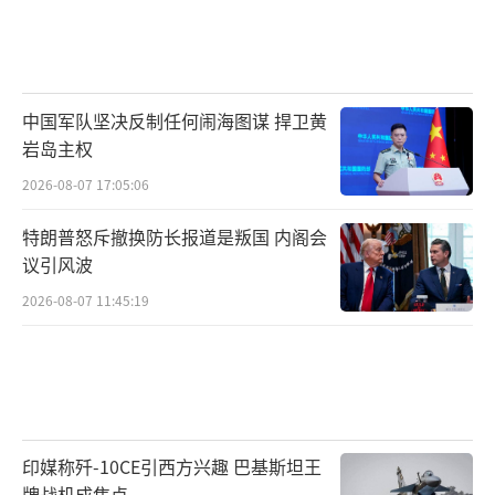
中国军队坚决反制任何闹海图谋 捍卫黄
岩岛主权
2026-08-07 17:05:06
特朗普怒斥撤换防长报道是叛国 内阁会
议引风波
2026-08-07 11:45:19
印媒称歼-10CE引西方兴趣 巴基斯坦王
牌战机成焦点