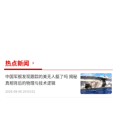
“BBC越来越LOW了，现在还在大力玩间
谍气球的梗?!
美国2月煞有介事，用F22发射导弹打掉所
谓间谍气球后，还高调搜‘尸’，捞了一
堆‘碎片’、残余，组成大规模团队研究，4个
多月过去了，有发现什么吗?只在月初的记者会
答非所问，提不出任何具体证据!”↓
热点新闻
还有网友讽刺道，“BBC这么厉害，连美
国国家级的单位都不能证实是间谍气球。BBC
中国军舰发现跟踪的美无人艇了吗 揭秘
真相背后的物理与技术逻辑
好棒棒喔！”↓
2026-08-06 20:53:51
美国政客、政府以及他们在网络世界和新
闻媒体中的帮手，此前一直在炒作所谓的“中
国间谍气球进入美国领空”事件，想以此抹黑