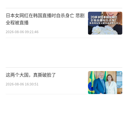
中国，煽动“中国威胁论”。
日本女网红在韩国直播时自杀身亡 悲剧
在4月4日的外交部例行记者会上，新闻发
全程被直播
言人毛宁表示，中方已经多次表明，中国民用
2026-08-06 09:21:46
无人飞艇飘入美国上空完全是一起由不可抗力
导致的意外、偶发事件。中方坚决反对对这一
意外、偶发事件进行歪曲炒作和政治操弄。
（责
任编辑：傅鑫）
这两个大国，真撕破脸了
2026-08-06 16:30:51