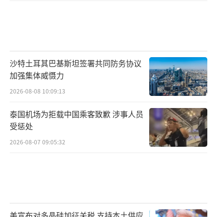
沙特土耳其巴基斯坦签署共同防务协议
加强集体威慑力
2026-08-08 10:09:13
泰国机场为拒载中国乘客致歉 涉事人员
受惩处
2026-08-07 09:05:32
美宣布对多晶硅加征关税 支持本土供应