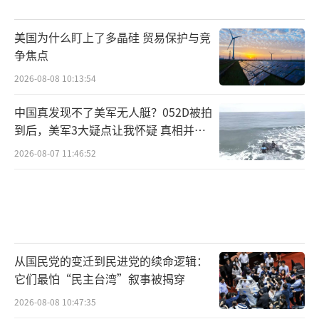
美国为什么盯上了多晶硅 贸易保护与竞
争焦点
2026-08-08 10:13:54
中国真发现不了美军无人艇？052D被拍
到后，美军3大疑点让我怀疑 真相并非
如此
2026-08-07 11:46:52
从国民党的变迁到民进党的续命逻辑：
它们最怕“民主台湾”叙事被揭穿
2026-08-08 10:47:35