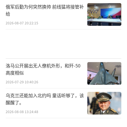
俄军后勤为何突然换帅 前线猛将接管补
给
2026-08-07 20:22:15
洛马公开展出无人僚机外形，和歼-50
高度相似
2026-07-29 10:40:26
乌克兰还能加入北约吗 童话听够了，该
醒醒了。
2026-08-08 13:24:48