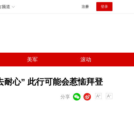
方频道
注册
登录
美军
滚动
去耐心” 此行可能会惹恼拜登
微信
微博
分享