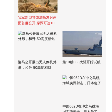
我军新型导弹清晰发射画
面首度公开 穿深可达10
米
洛马公开展出无人僚机外
第13艘055大驱开始试航
形，和歼-50高度相似
中国052D在冲之鸟礁海
域实弹射击，日本急了