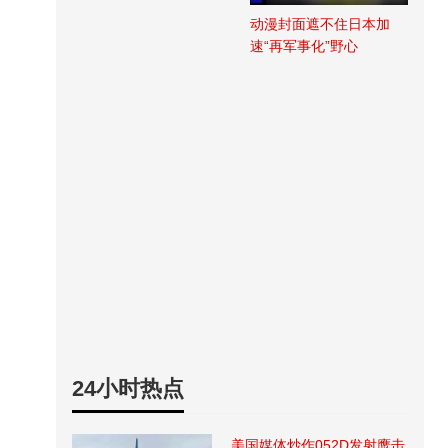
动漫封面遮不住日本加
速“再军事化”野心
24小时热点
美国媒体炒作052D发射鹰击