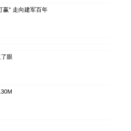
赢” 走向建军百年
红了眼
30M