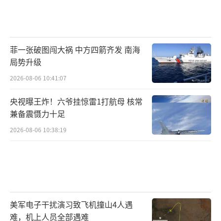
菲一张破图闯大祸 中方四箭齐发 南海
局势升级
2026-08-06 10:41:07
央视曝王炸！六爷挂惊雷1打航母 核常
兼备震慑力十足
2026-08-06 10:38:19
美军电子干扰演习致飞机撞山4人遇
难，机上人员全部遇难