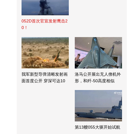
052D首次官宣发射鹰击2
0！
我军新型导弹清晰发射画
洛马公开展出无人僚机外
面首度公开 穿深可达10
形，和歼-50高度相似
米
第13艘055大驱开始试航