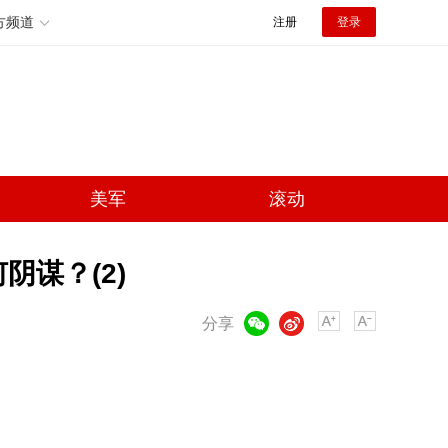
方频道
注册
登录
美军
滚动
阴谋？(2)
微信
微博
分享