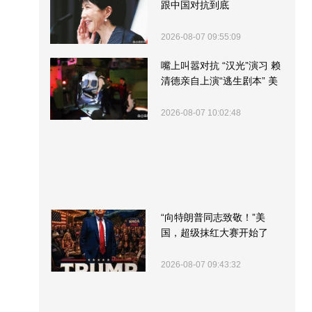
跟中国对抗到底
2026-08-07 09:55:09
嘴上叫嚣对抗 “汉光”演习 赖
清德亲自上演“逃生剧本” 美
军方围观“服务”
2026-08-07 10:02:48
“向特朗普同志致敬！”美
国，超级抹红大赛开始了
2026-08-07 09:43:32