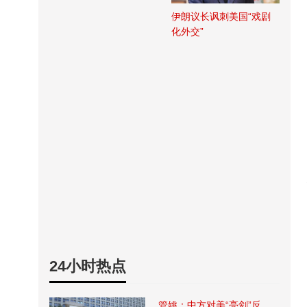
伊朗议长讽刺美国“戏剧
化外交”
24小时热点
管姚：中方对美“亮剑”反