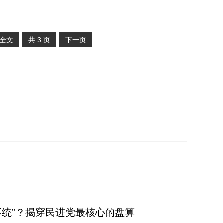
全文
共
3
页
下一页
不统”？揭穿民进党最核心的盘算