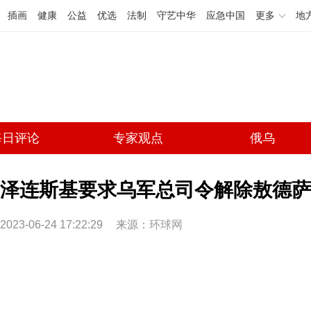
插画
健康
公益
优选
法制
守艺中华
应急中国
更多
地
每日评论
专家观点
俄乌
泽连斯基要求乌军总司令解除敖德萨
2023-06-24 17:22:29
来源：
环球网