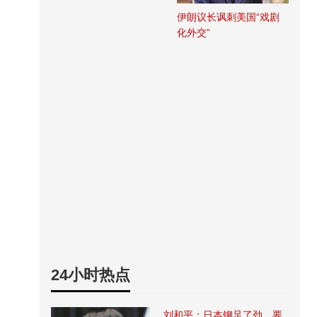
伊朗议长讽刺美国“戏剧
化外交”
24小时热点
刘和平：日本铆足了劲，要