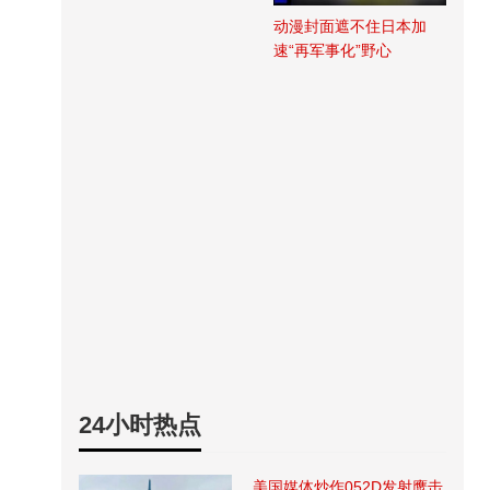
动漫封面遮不住日本加
速“再军事化”野心
24小时热点
美国媒体炒作052D发射鹰击