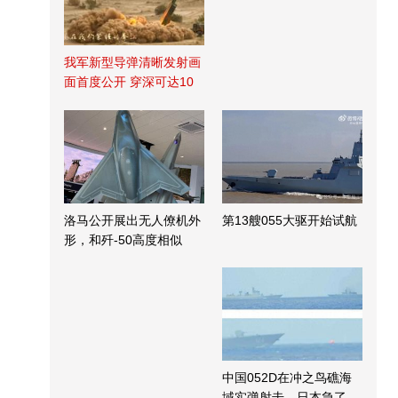
我军新型导弹清晰发射画
面首度公开 穿深可达10
米
洛马公开展出无人僚机外
第13艘055大驱开始试航
形，和歼-50高度相似
中国052D在冲之鸟礁海
域实弹射击，日本急了