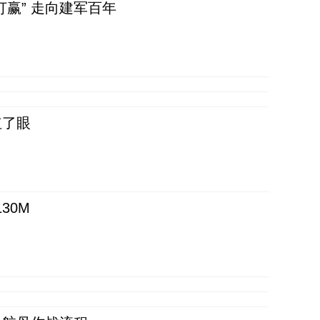
赢” 走向建军百年
红了眼
30M