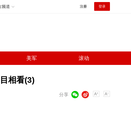
方频道
注册
登录
美军
滚动
相看(3)
微信
微博
分享