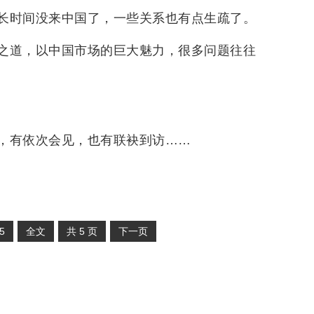
长时间没来中国了，一些关系也有点生疏了。
之道，以中国市场的巨大魅力，很多问题往往
，有依次会见，也有联袂到访……
5
全文
共
5
页
下一页