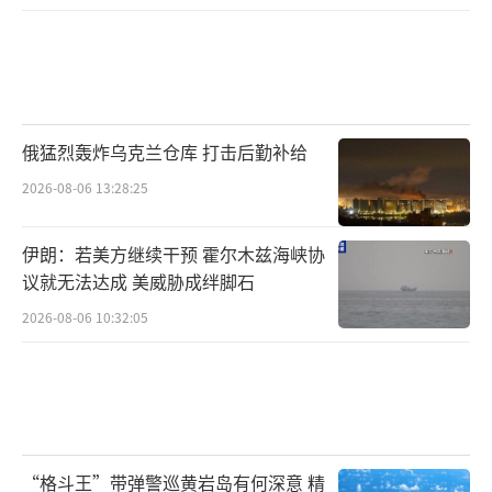
俄猛烈轰炸乌克兰仓库 打击后勤补给
2026-08-06 13:28:25
伊朗：若美方继续干预 霍尔木兹海峡协
议就无法达成 美威胁成绊脚石
2026-08-06 10:32:05
“格斗王”带弹警巡黄岩岛有何深意 精