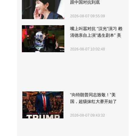
跟中国对抗到底
2026-08-07 09:55:09
嘴上叫嚣对抗 “汉光”演习 赖
清德亲自上演“逃生剧本” 美
军方围观“服务”
2026-08-07 10:02:48
“向特朗普同志致敬！”美
国，超级抹红大赛开始了
2026-08-07 09:43:32