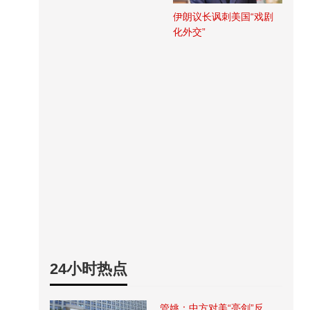
伊朗议长讽刺美国“戏剧
化外交”
24小时热点
管姚：中方对美“亮剑”反