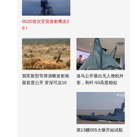
052D首次官宣发射鹰击2
0！
我军新型导弹清晰发射画
洛马公开展出无人僚机外
面首度公开 穿深可达10
形，和歼-50高度相似
米
第13艘055大驱开始试航