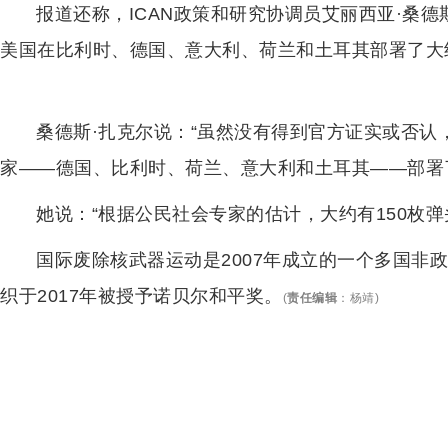
报道还称，ICAN政策和研究协调员艾丽西亚·桑
美国在比利时、德国、意大利、荷兰和土耳其部署了大约
桑德斯·扎克尔说：“虽然没有得到官方证实或否
家——德国、比利时、荷兰、意大利和土耳其——部署
她说：“根据公民社会专家的估计，大约有150枚
国际废除核武器运动是2007年成立的一个多国非
织于2017年被授予诺贝尔和平奖。
(
责任编辑
：
杨靖
)