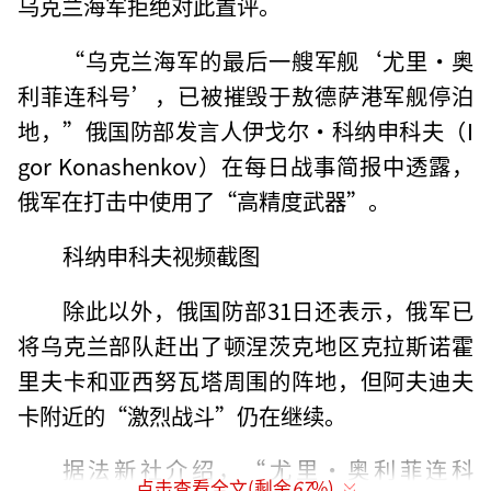
乌克兰海军拒绝对此置评。
“乌克兰海军的最后一艘军舰‘尤里·奥
利菲连科号’，已被摧毁于敖德萨港军舰停泊
地，”俄国防部发言人伊戈尔·科纳申科夫（I
gor Konashenkov）在每日战事简报中透露，
俄军在打击中使用了“高精度武器”。
科纳申科夫视频截图
除此以外，俄国防部31日还表示，俄军已
将乌克兰部队赶出了顿涅茨克地区克拉斯诺霍
里夫卡和亚西努瓦塔周围的阵地，但阿夫迪夫
卡附近的“激烈战斗”仍在继续。
据法新社介绍，“尤里·奥利菲连科
点击查看全文(剩余
67
%)