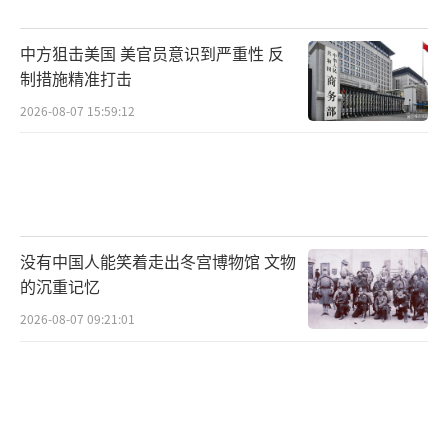
当天晚些时候表态说，美国不支持在俄罗斯境
中方狙击美国 美官员意识到严重性 反
内发动袭击，重点是帮助乌克兰夺回主权领
制措施精准打击
土。
2026-08-07 15:59:12
俄罗斯总统普京则称，俄罗斯的防空系统
工作正常，尽管还有需要改进的地方。基辅当
局选择了恐吓俄罗斯人民这条路，这是明显的
恐怖主义活动。对于基辅的挑衅行为，俄罗斯
没有中国人能笑着走出冬宫博物馆 文物
将会予以回应措施，同时也会查找出该事件的
的沉重记忆
责任人。
（责任编辑：杨靖）
2026-08-07 09:21:01