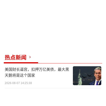
影响从敖德萨港出发的运载乌克兰出口粮食的
船只。
同日，也就是当地时间5月29日深夜至30日
凌晨，俄乌两国还曾相互向对方首都发动无人
机袭击。
在俄罗斯首都莫斯科，无人机对两处居民
楼造成“轻微破坏”，俄国防部随后指控乌方
热点新闻
实施“恐怖袭击”，并称“8架无人机均被击
中”。路透社形容，这是乌克兰对莫斯科发动
美国财长逼宫，扣押万亿美债，最大黑
天鹅将是这个国家
的“最大规模无人机袭击”。同时，乌国防部
2026-08-07 14:25:38
称俄军再次对基辅发动无人机袭击，“已击落3
1架中的29架”，但造成1死多伤。
针对莫斯科30日遭无人机袭击一事，白宫