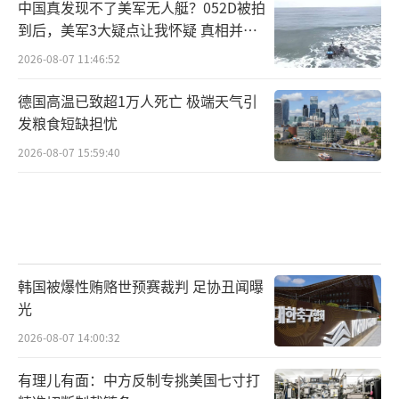
中国真发现不了美军无人艇？052D被拍
到后，美军3大疑点让我怀疑 真相并非
如此
2026-08-07 11:46:52
德国高温已致超1万人死亡 极端天气引
发粮食短缺担忧
2026-08-07 15:59:40
韩国被爆性贿赂世预赛裁判 足协丑闻曝
光
2026-08-07 14:00:32
有理儿有面：中方反制专挑美国七寸打