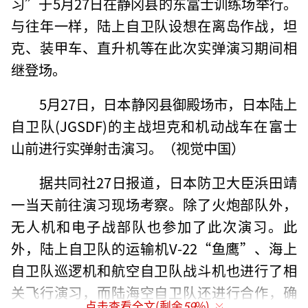
习”于5月27日在静冈县的东富士训练场举行。
与往年一样，陆上自卫队设想在离岛作战，坦
克、装甲车、直升机等在此次实弹演习期间相
继登场。
5月27日，日本静冈县御殿场市，日本陆上
自卫队(JGSDF)的主战坦克和机动战车在富士
山前进行实弹射击演习。（视觉中国）
据共同社27日报道，日本防卫大臣浜田靖
一当天前往演习现场考察。除了火炮部队外，
无人机和电子战部队也参加了此次演习。此
外，陆上自卫队的运输机V-22“鱼鹰”、海上
自卫队巡逻机和航空自卫队战斗机也进行了相
关飞行演习，而陆海空自卫队还进行合作，确
点击查看全文(剩余
59
%)