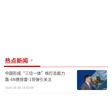
得别扭。这是顾及观众，将战争情况歪曲成表
演的形式。”此外，还有前自卫队官员在《朝
日新闻》专栏投稿称，“（演习）就像烟花表
演一样，通过浪费纳税人的钱来炫耀百发百中
的火力。我们不需要这样的演习。”
《产经新闻》27日称，日本政府举行“富
士综合火力演习”的目的是：在继续加强防卫
热点新闻
能力应对中国的背景下，促进陆上自卫队的现
实作战能力。共同社称，“富士综合火力演
中国形成“三位一体”核打击能力
习”从2020年起因新冠疫情防控因素而不再让
轰-6N携惊雷-1导弹引关注
观众入场观看。今年3月，日本政府基于安保因
2026-08-08 19:30:09
素，决定该演习不再对公众开放，而是通过互
联网进行视频直播。
（责任编辑：许朝）