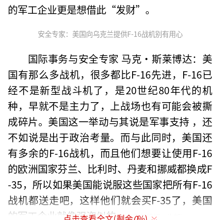
的军工企业更是想借此“发财”。
安全专家：美国向乌克兰提供F-16战机别有用心
国际事务与安全专家 马克·斯莱博达：美
国有那么多战机，很多都比F-16先进，F-16已
经不是新型战斗机了，是20世纪80年代的机
种，早就不是主力了，上战场也有可能会被撕
成碎片。美国这一举动与其说是军事支持 ，还
不如说是出于政治考量。而与此同时，美国还
有多余的F-16战机，而且他们想要让使用F-16
的欧洲国家芬兰、比利时、丹麦和挪威都换成F
-35，所以如果美国能说服这些国家把所有F-16
战机都送走吧，这样他们就会买F-35了，美国
的军工企业就像强盗似的。
（责任编辑：许朝）
点击查看全文(剩余
0
%)