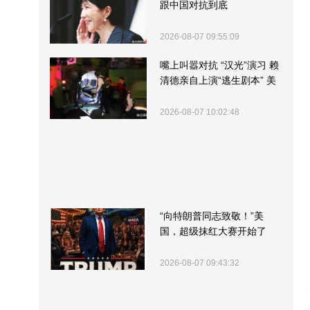
跟中国对抗到底
2026-08-07 09:55:09
嘴上叫嚣对抗 “汉光”演习 赖
清德亲自上演“逃生剧本” 美
军方围观“服务”
2026-08-07 10:02:48
“向特朗普同志致敬！”美
国，超级抹红大赛开始了
2026-08-07 09:43:32