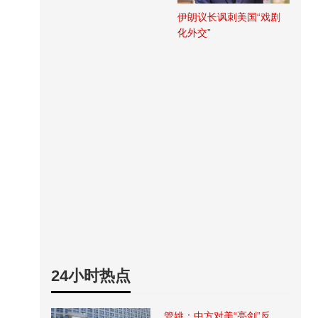
伊朗议长讽刺美国“戏剧
化外交”
24小时热点
管姚：中方对美“亮剑”反