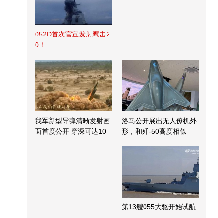
052D首次官宣发射鹰击2
0！
我军新型导弹清晰发射画
洛马公开展出无人僚机外
面首度公开 穿深可达10
形，和歼-50高度相似
米
第13艘055大驱开始试航