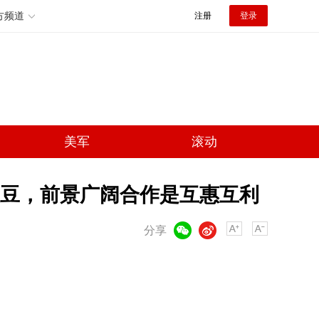
方频道
注册
登录
美军
滚动
豆，前景广阔合作是互惠互利
微信
微博
分享