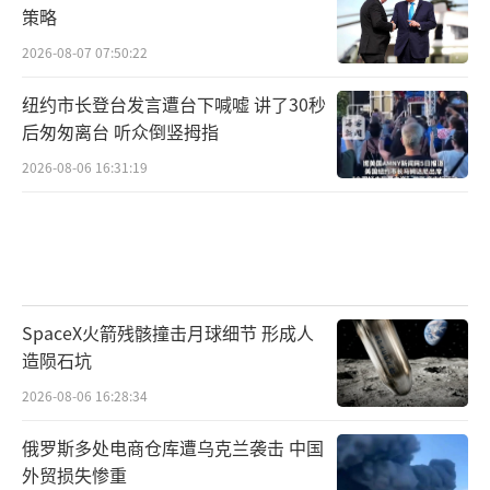
策略
2026-08-07 07:50:22
纽约市长登台发言遭台下喊嘘 讲了30秒
后匆匆离台 听众倒竖拇指
2026-08-06 16:31:19
SpaceX火箭残骸撞击月球细节 形成人
造陨石坑
2026-08-06 16:28:34
俄罗斯多处电商仓库遭乌克兰袭击 中国
外贸损失惨重