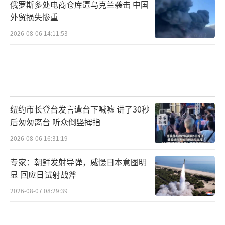
俄罗斯多处电商仓库遭乌克兰袭击 中国
外贸损失惨重
2026-08-06 14:11:53
纽约市长登台发言遭台下喊嘘 讲了30秒
后匆匆离台 听众倒竖拇指
2026-08-06 16:31:19
专家：朝鲜发射导弹，威慑日本意图明
显 回应日试射战斧
2026-08-07 08:29:39