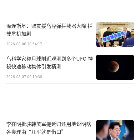
泽连斯基：盟友援乌导弹拦截器大降 拦
截危机加剧
2026-08-06 20:54:17
乌科学家称月球附近观测到多个UFO 神
秘快速移动物体引发猜测
2026-08-07 09:19:38
李在明批驻韩美军拖延归还用地说明啥
各类理由“几乎就是借口”