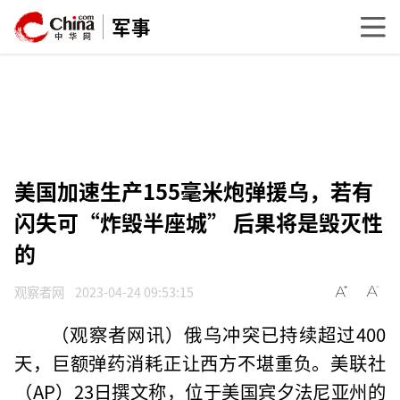
军事
美国加速生产155毫米炮弹援乌，若有
闪失可“炸毁半座城” 后果将是毁灭性
的
观察者网
2023-04-24 09:53:15
（观察者网讯）俄乌冲突已持续超过400
天，巨额弹药消耗正让西方不堪重负。美联社
（AP）23日撰文称，位于美国宾夕法尼亚州的