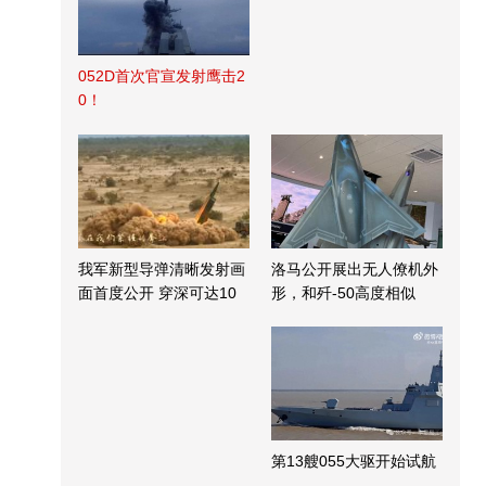
052D首次官宣发射鹰击2
0！
我军新型导弹清晰发射画
洛马公开展出无人僚机外
面首度公开 穿深可达10
形，和歼-50高度相似
米
第13艘055大驱开始试航