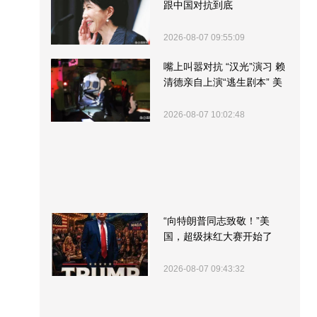
跟中国对抗到底
2026-08-07 09:55:09
嘴上叫嚣对抗 “汉光”演习 赖
清德亲自上演“逃生剧本” 美
军方围观“服务”
2026-08-07 10:02:48
“向特朗普同志致敬！”美
国，超级抹红大赛开始了
2026-08-07 09:43:32