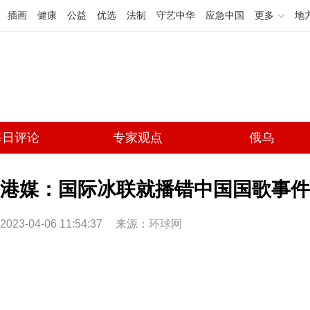
插画
健康
公益
优选
法制
守艺中华
应急中国
更多
地
每日评论
专家观点
俄乌
港媒：国际冰联就播错中国国歌事件
2023-04-06 11:54:37
来源：
环球网