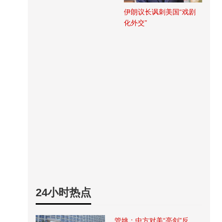
伊朗议长讽刺美国“戏剧
化外交”
24小时热点
管姚：中方对美“亮剑”反