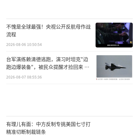
不愧是全球最强！央视公开反航母作战
流程
2026-08-06 10:50:54
台军演练赖清德逃跑，演习时坦克"边
跑边爆装备"，被民众提醒才捡回来 演
习状况频出引发关注
2026-08-07 08:55:36
有理儿有面：中方反制专挑美国七寸打
精准切断制裁链条