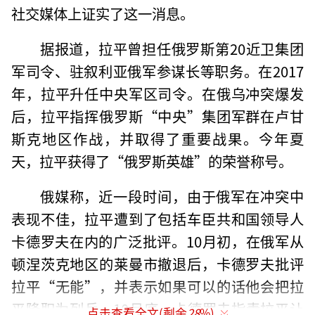
社交媒体上证实了这一消息。
据报道，拉平曾担任俄罗斯第20近卫集团
军司令、驻叙利亚俄军参谋长等职务。在2017
年，拉平升任中央军区司令。在俄乌冲突爆发
后，拉平指挥俄罗斯“中央”集团军群在卢甘
斯克地区作战，并取得了重要战果。今年夏
天，拉平获得了“俄罗斯英雄”的荣誉称号。
俄媒称，近一段时间，由于俄军在冲突中
表现不佳，拉平遭到了包括车臣共和国领导人
卡德罗夫在内的广泛批评。10月初，在俄军从
顿涅茨克地区的莱曼市撤退后，卡德罗夫批评
拉平“无能”，并表示如果可以的话他会把拉
平降职为列兵。10月底，卡德罗夫指责拉平让
点击查看全文(剩余
28
%)