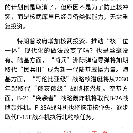
的计划倒是取消了，但原因不是为了防止核冲
突，而是核武库里已经具备类似能力，无需重
复投资。
特朗普政府增加核武投资、推动“核三位
一体”现代化的做法改变了吗？也是丝毫没
有。陆基方面，“哨兵”洲际弹道导弹将如期
取代“民兵III”成为新一代陆基威慑力量。海
基方面，“哥伦比亚级”战略核潜艇将从2030
年起取代“俄亥俄级”战略核潜艇。空基方
面，B-21“突袭者”战略轰炸机将取代B-2A战
略轰炸机。F-35A战斗机也将携带核弹头，逐步
取代F-15E战斗机执行北约核任务。
1
/3
上一页
下一页