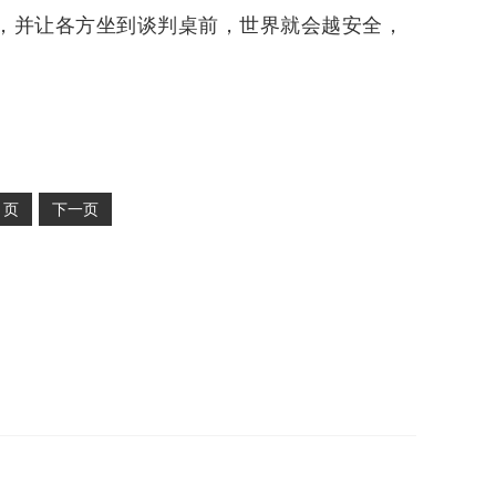
和，并让各方坐到谈判桌前，世界就会越安全，
2
页
下一页