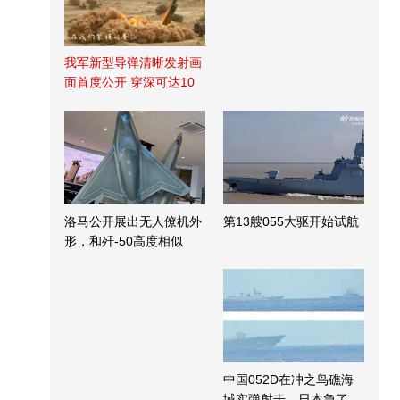
我军新型导弹清晰发射画
面首度公开 穿深可达10
米
洛马公开展出无人僚机外
第13艘055大驱开始试航
形，和歼-50高度相似
中国052D在冲之鸟礁海
域实弹射击，日本急了