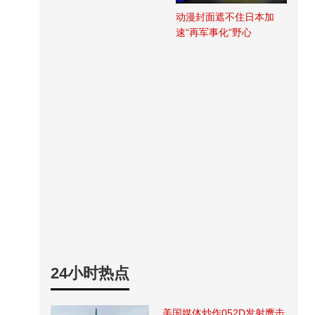
动漫封面遮不住日本加
速“再军事化”野心
24小时热点
美国媒体炒作052D发射鹰击