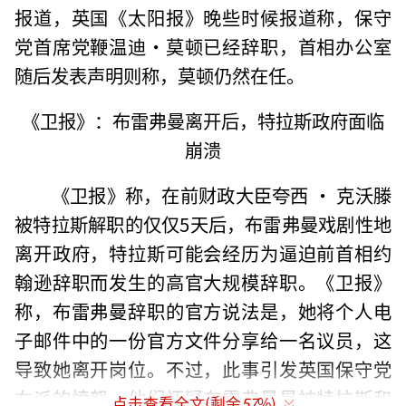
报道，英国《太阳报》晚些时候报道称，保守
党首席党鞭温迪•莫顿已经辞职，首相办公室
随后发表声明则称，莫顿仍然在任。
《卫报》：布雷弗曼离开后，特拉斯政府面临
崩溃
《卫报》称，在前财政大臣夸西 • 克沃滕
被特拉斯解职的仅仅5天后，布雷弗曼戏剧性地
离开政府，特拉斯可能会经历为逼迫前首相约
翰逊辞职而发生的高官大规模辞职。《卫报》
称，布雷弗曼辞职的官方说法是，她将个人电
子邮件中的一份官方文件分享给一名议员，这
导致她离开岗位。不过，此事引发英国保守党
右派的愤怒，他们怀疑布雷弗曼是被特拉斯和
点击查看全文(剩余
57
%)