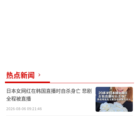
表示，在投票期间，保守党的后座议员被霸
凌，并被强迫支持特拉斯政府。报道称，工党
方面敦促副议长就此事展开调查，一名保守党
议员还称，此次混乱是“不可原谅的”，是一
次“绝对性的耻辱”。
有关此事，路透社在报道中将有关禁止压
裂技术的动议投票描述为“一个混乱的夜
热点新闻
晚”。报道还称，《太阳报》当晚曝光，保守
党首席党鞭温迪•莫顿已经辞职。不过，报道
日本女网红在韩国直播时自杀身亡 悲剧
还称，首相特拉斯的办公室随后则发表声明表
全程被直播
示，莫顿仍然在任。
2026-08-06 09:21:46
（责任编辑：许朝）