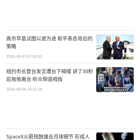
高市早苗试图以退为进 和平表态背后的
策略
2026-08-07 07:50:22
纽约市长登台发言遭台下喊嘘 讲了30秒
后匆匆离台 听众倒竖拇指
2026-08-06 16:31:19
SpaceX火箭残骸撞击月球细节 形成人