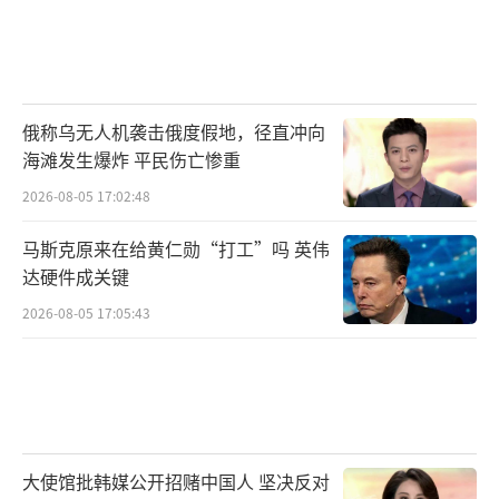
俄称乌无人机袭击俄度假地，径直冲向
海滩发生爆炸 平民伤亡惨重
2026-08-05 17:02:48
马斯克原来在给黄仁勋“打工”吗 英伟
达硬件成关键
2026-08-05 17:05:43
大使馆批韩媒公开招赌中国人 坚决反对