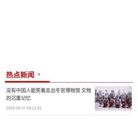
与现有的同类海军防御系统相比，76/62
超快型舰炮具有极强的作战灵活性，这要归功
于其能够整合并发射市场上所有类型的常规弹
药。
它能够发射莱昂纳多公司的半穿甲增程弹
（这是唯一射程为20公里的常规弹药）和该公
热点新闻
司新推出的“火山”制导炮弹。“火山”炮弹
可以精确打击70公里至80公里之内的目标。76/
没有中国人能笑着走出冬宫博物馆 文物
62超快型舰炮是唯一能够发射上述两种弹药的
的沉重记忆
系统。
2026-08-07 09:21:01
莱昂纳多公司的斯特拉莱斯武器系统可打
击最具挑战性的目标，如亚音速和超音速威