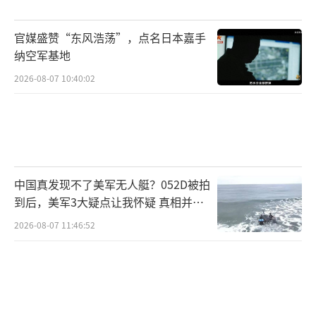
胁。斯特拉莱斯武器系统的最新一代快速飞行
可控制导向（DART）炮弹，打击范围为6至8公
官媒盛赞“东风浩荡”，点名日本嘉手
里，并有可编程的引信，能够在与目标有一定
纳空军基地
距离时激活，从而最大限度地发挥效能。其天
2026-08-07 10:40:02
线通过发射射频波束来引导DART炮弹瞄准目
标，并保证3至5发弹药的最大打击精度。
只有通过使用莱昂纳多公司的技术，才能
发挥斯特拉莱斯武器系统以及DART和“火
中国真发现不了美军无人艇？052D被拍
山”炮弹的先进能力。
到后，美军3大疑点让我怀疑 真相并非
如此
2026-08-07 11:46:52