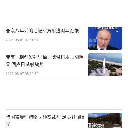
普京八年前的话被军方用进对乌战报！
2026-08-07 07:54:37
专家：朝鲜发射导弹，威慑日本意图明
显 回应日试射战斧
2026-08-07 08:29:39
韩国被爆性贿赂世预赛裁判 足协丑闻曝
光