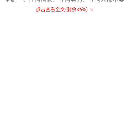
错估中国政府和人民扞卫国家主权和领土完
点击查看全文(剩余
45
%)
整、实现国家统一和民族复兴的坚强决心、坚
定意志和强大能力。
一个中国原则是中美关系的政治基础，也
是中美三个联合公报的核心内涵。该案如继续
审议推进甚至通过成法，将极大动摇中美关系
的政治基础，对中美关系以及台海和平稳定将
造成极其严重的后果。
我们强烈敦促美方恪守一个中国原则和中
美三个联合公报，切实将美国领导人作出的不
支持“台独”承诺落到实处，停止打“台湾
牌”搞“以台制华”，停止推进审议有关法