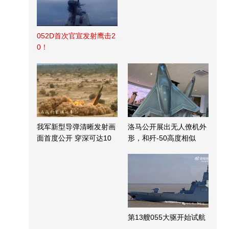
052D首次官宣发射鹰击2
0！
我军新型导弹清晰发射画
洛马公开展出无人僚机外
面首度公开 穿深可达10
形，和歼-50高度相似
米
第13艘055大驱开始试航