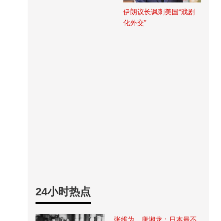
伊朗议长讽刺美国“戏剧
化外交”
24小时热点
张维为、唐湘龙：日本最不