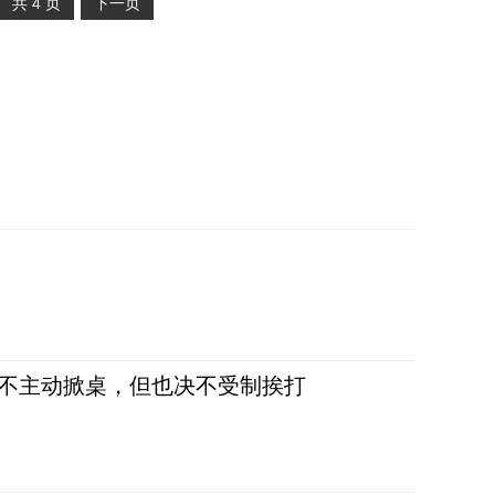
共
4
页
下一页
，不主动掀桌，但也决不受制挨打