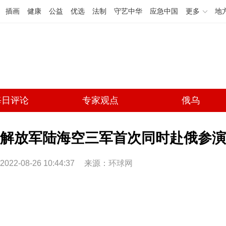
插画
健康
公益
优选
法制
守艺中华
应急中国
更多
地
每日评论
专家观点
俄乌
解放军陆海空三军首次同时赴俄参演
2022-08-26 10:44:37
来源：
环球网