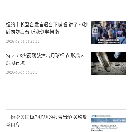
纽约市长登台发言遭台下喊嘘 讲了30秒
后匆匆离台 听众倒竖拇指
2026-08-06 16:31:19
SpaceX火箭残骸撞击月球细节 形成人
造陨石坑
2026-08-06 16:28:34
一份令美国极为尴尬的报告出炉 关税反
噬自身