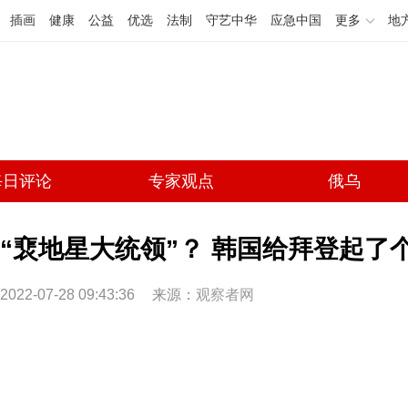
插画
健康
公益
优选
法制
守艺中华
应急中国
更多
地
每日评论
专家观点
俄乌
“裵地星大统领”？ 韩国给拜登起了
2022-07-28 09:43:36
来源：
观察者网