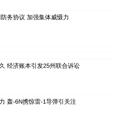
防务协议 加强集体威慑力
久 经济账本引发25州联合诉讼
 轰-6N携惊雷-1导弹引关注