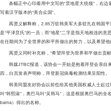
条幅正中心印着用中文写的“裵地星大统领”，右边
写着汉字版本的“美合众国”。
禹贤义解释称，2.85万驻韩美军大多驻扎在韩国平
是“平泽裵氏”的一员；而“地星”二字是指天地相连的意
在任期间为了全世界的和平所做出的努力，以及希望他
禹贤义同时补充称，“希望拜登为世界和平做出贡
韩媒JTBC报道，该协会一开始是抱着拜登会亲自
四，白宫发表声明称，拜登新冠病毒检测结果呈阳性。
韩美同盟友好协会以前也给其他美国权威人士起过
叫“韩熙淑”，奥巴马叫“吴韩马”，这是根据奥巴马的全名“贝拉克
bama）得出的名称。