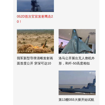
052D首次官宣发射鹰击2
0！
我军新型导弹清晰发射画
洛马公开展出无人僚机外
面首度公开 穿深可达10
形，和歼-50高度相似
米
第13艘055大驱开始试航