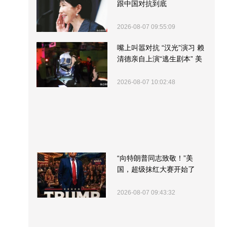
跟中国对抗到底
2026-08-07 09:55:09
嘴上叫嚣对抗 “汉光”演习 赖
清德亲自上演“逃生剧本” 美
军方围观“服务”
2026-08-07 10:02:48
“向特朗普同志致敬！”美
国，超级抹红大赛开始了
2026-08-07 09:43:32