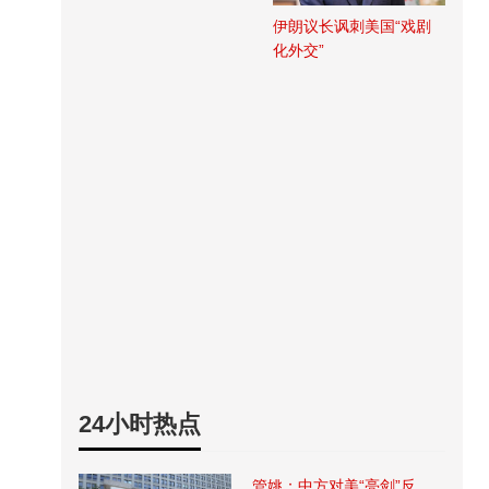
伊朗议长讽刺美国“戏剧
化外交”
24小时热点
管姚：中方对美“亮剑”反