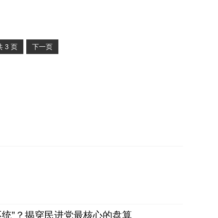
共
3
页
下一页
不统”？揭穿民进党最核心的盘算