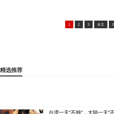
1
2
3
全文
精选推荐
台湾一天“不独”，大陆一天“