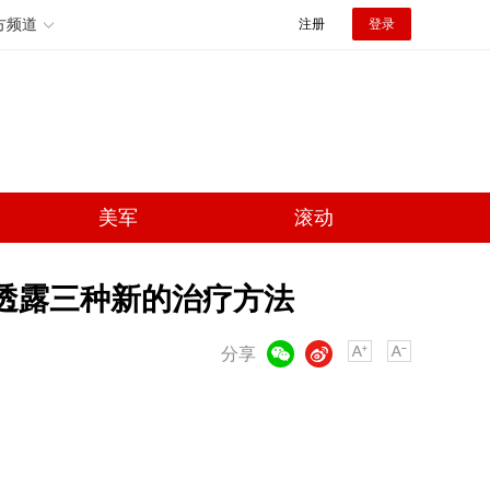
方频道
注册
登录
美军
滚动
 透露三种新的治疗方法
微信
微博
分享