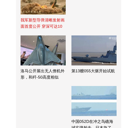
我军新型导弹清晰发射画
面首度公开 穿深可达10
米
洛马公开展出无人僚机外
第13艘055大驱开始试航
形，和歼-50高度相似
中国052D在冲之鸟礁海
域实弹射击，日本急了