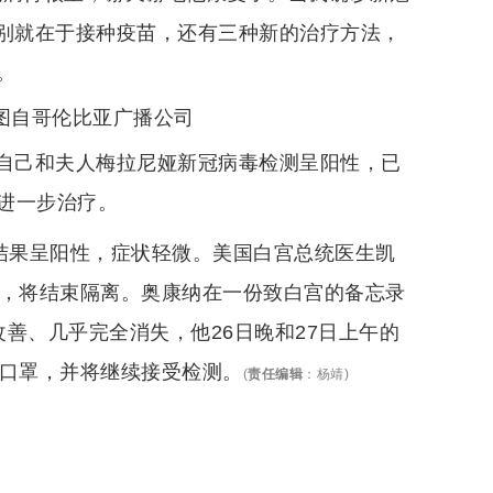
区别就在于接种疫苗，还有三种新的治疗方法，
。
图自哥伦比亚广播公司
布，自己和夫人梅拉尼娅新冠病毒检测呈阳性，已
进一步治疗。
测结果呈阳性，症状轻微。美国白宫总统医生凯
阴，将结束隔离。奥康纳在一份致白宫的备忘录
善、几乎完全消失，他26日晚和27日上午的
戴口罩，并将继续接受检测。
(
责任编辑
：
杨靖
)