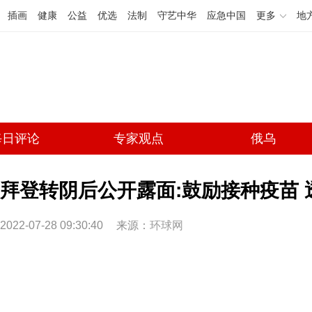
插画
健康
公益
优选
法制
守艺中华
应急中国
更多
地
每日评论
专家观点
俄乌
拜登转阴后公开露面:鼓励接种疫苗
2022-07-28 09:30:40
来源：
环球网