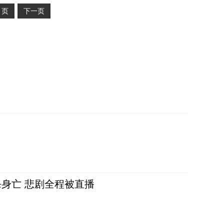
2
页
下一页
身亡 悲剧全程被直播