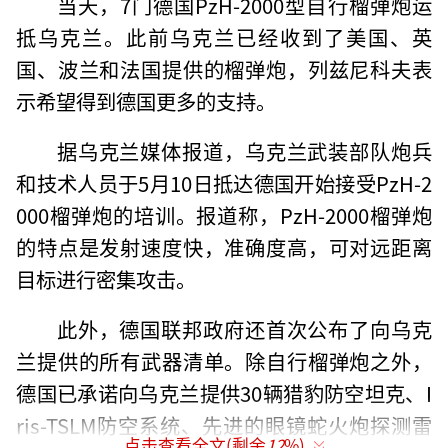
当天，7门德国PzH-2000型自行榴弹炮运
抵乌克兰。此前乌克兰已经收到了美国、英
国、波兰和法国提供的榴弹炮，列兹尼科夫表
示希望得到德国更多的支持。
据乌克兰媒体报道，乌克兰武装部队炮兵
和技术人员于5月10日抵达德国开始接受PzH-2
000榴弹炮的培训。报道称，PzH-2000榴弹炮
的特点是发射速度快，准确度高，可对远距离
目标进行密集攻击。
此外，德国联邦政府还首次公布了向乌克
兰提供的所有武器清单。除自行榴弹炮之外，
德国已承诺向乌克兰提供30辆猎豹防空坦克、I
ris-TSLM防空系统、先进的眼镜蛇火炮探测雷
点击查看全文(剩余
12
%)