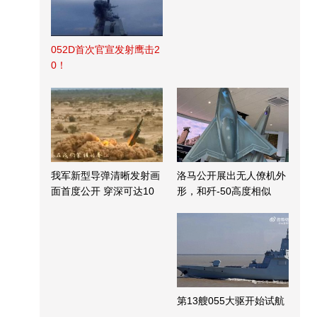
052D首次官宣发射鹰击2
0！
我军新型导弹清晰发射画
洛马公开展出无人僚机外
面首度公开 穿深可达10
形，和歼-50高度相似
米
第13艘055大驱开始试航