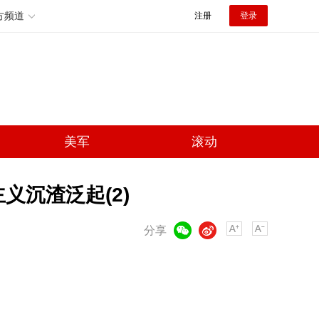
方频道
注册
登录
美军
滚动
义沉渣泛起(2)
微信
微博
分享