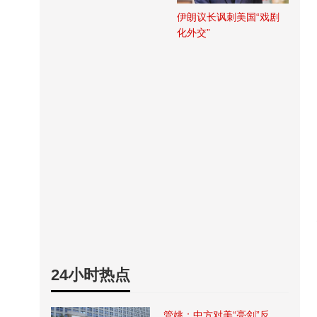
伊朗议长讽刺美国“戏剧
化外交”
24小时热点
管姚：中方对美“亮剑”反