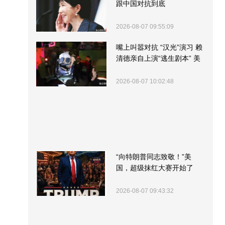
跟中国对抗到底
2026-08-07 09:55:09
嘴上叫嚣对抗 “汉光”演习 赖
清德亲自上演“逃生剧本” 美
军方围观“服务”
2026-08-07 10:02:48
“向特朗普同志致敬！”美
国，超级抹红大赛开始了
2026-08-07 09:43:32