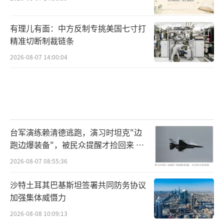
有理儿有面：中方反制专挑美国七寸打
精准切断制裁链条
2026-08-07 14:00:04
台军演练赖清德逃跑，演习时坦克"边
跑边爆装备"，被民众提醒才捡回来 演
习状况频出引发关注
2026-08-07 08:55:36
沙特土耳其巴基斯坦签署共同防务协议
加强集体威慑力
2026-08-08 10:09:13