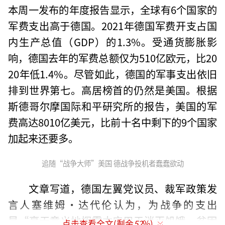
本周一发布的年度报告显示，全球有6个国家的
军费支出高于德国。2021年德国军费开支占国
内生产总值（GDP）的1.3%。受通货膨胀影
响，德国去年的军费总额仅为510亿欧元，比20
20年低1.4%。尽管如此，德国的军事支出依旧
排到世界第七。高居榜首的仍然是美国。根据
斯德哥尔摩国际和平研究所的报告，美国的军
费高达8010亿美元，比前十名中剩下的9个国家
加起来还要多。
追随“战争大师”美国 德战争投机者蠢蠢欲动
文章写道，德国左翼党议员、裁军政策发
言人塞维姆·达代伦认为，为战争的支出
是“毫无意义地挥霍本应用于消灭饥饿、贫困
点击查看全文(剩余
52
%)