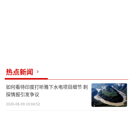
步骤、大规模地援助乌克兰军队来打败俄罗
斯，已经成为共同交战国”。
费恩说，美国及其北约盟友现在很容易受
到“敌对交战国”、也就是俄罗斯的攻击，因
为前者“彻底或严重违反了中立国的公正义务
和不参与冲突的原则”。
热点新闻
“无论是允许交战国侵犯领土完整（就像
白俄罗斯和俄罗斯对乌克兰采取的做法），还
如何看待印度打听雅下水电项目细节 刺
是（像美国那样）直接或间接向交战国提供军
探情报引发争议
舰、武器、弹药、军需品或其他战争物资，或
2026-08-09 10:04:52
派出军事顾问，都违反了中立原则。”他解释
道。