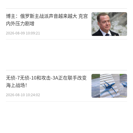
费恩说，根据宪法中的宣战条款，取代美
国中立地位的共同交战状态需要国会宣战。但
博主：俄罗斯主战派声音越来越大 克宫
是，美国国会非但没有履行宪法规定的职责，
内外压力剧增
反而一直在大力推动政府进一步参与如今显然
2026-08-09 10:09:21
变成美俄代理人战争的这场冲突。
最终，国会和拜登政府正一步步滑向危险
境地。费恩警告说，美国“利用共同交战状态
的概念，将除掉一切为‘基地’恐怖组织
无侦-7无侦-10和攻击-3A正在联手改变
或‘伊斯兰国’极端组织提供物资支持的组织
海上战场！
或个人作为目标”——而且目前存在一种切实的
2026-08-10 10:24:02
风险，即俄罗斯可能会效仿美国的做法。
（责任
编辑：许朝）