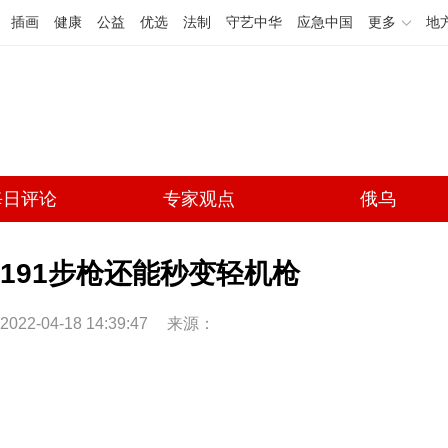
插画
健康
公益
优选
法制
守艺中华
应急中国
更多
地
每日评论
专家观点
俄乌
191步枪还能秒变轻机枪
2022-04-18 14:39:47
来源：