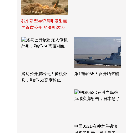
我军新型导弹清晰发射画
面首度公开 穿深可达10
米
洛马公开展出无人僚机外
第13艘055大驱开始试航
形，和歼-50高度相似
中国052D在冲之鸟礁海
域实弹射击，日本急了