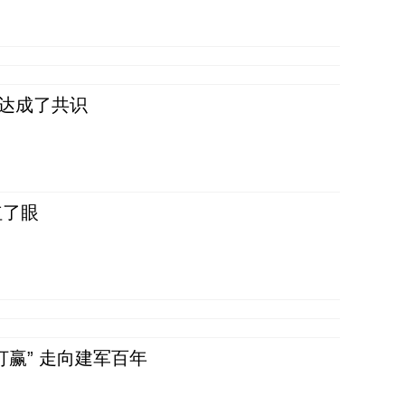
民达成了共识
红了眼
赢” 走向建军百年