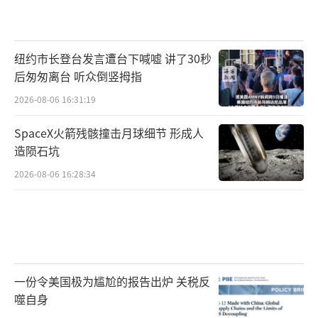
纽约市长登台发言遭台下喊嘘 讲了30秒
后匆匆离台 听众倒竖拇指
2026-08-06 16:31:19
SpaceX火箭残骸撞击月球细节 形成人
造陨石坑
2026-08-06 16:28:34
一份令美国极为尴尬的报告出炉 关税反
噬自身