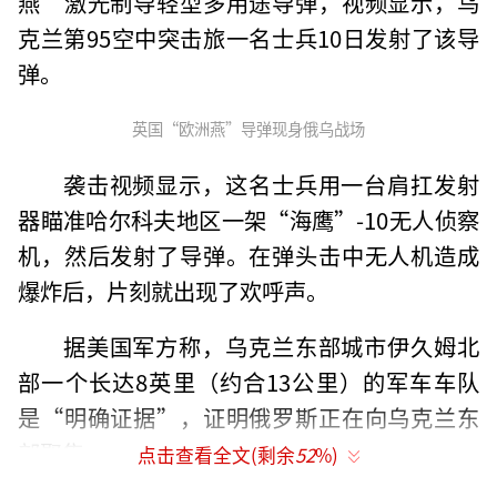
燕”激光制导轻型多用途导弹，视频显示，乌
克兰第95空中突击旅一名士兵10日发射了该导
弹。
英国“欧洲燕”导弹现身俄乌战场
袭击视频显示，这名士兵用一台肩扛发射
器瞄准哈尔科夫地区一架“海鹰”-10无人侦察
机，然后发射了导弹。在弹头击中无人机造成
爆炸后，片刻就出现了欢呼声。
据美国军方称，乌克兰东部城市伊久姆北
部一个长达8英里（约合13公里）的军车车队
是“明确证据”，证明俄罗斯正在向乌克兰东
部聚集。
点击查看全文(剩余
52
%)