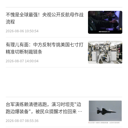
不愧是全球最强！央视公开反航母作战
流程
2026-08-06 10:50:54
有理儿有面：中方反制专挑美国七寸打
精准切断制裁链条
2026-08-07 14:00:04
台军演练赖清德逃跑，演习时坦克"边
跑边爆装备"，被民众提醒才捡回来 演
习状况频出引发关注
2026-08-07 08:55:36