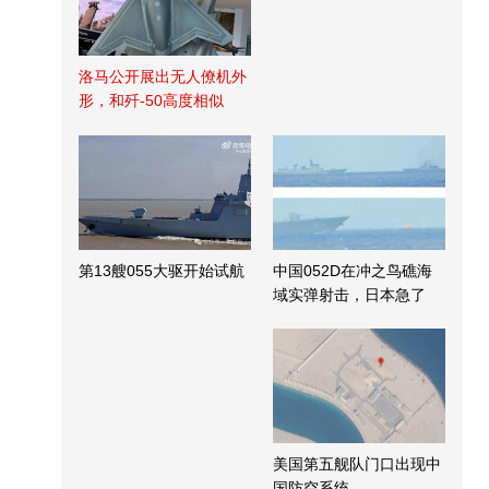
洛马公开展出无人僚机外
形，和歼-50高度相似
第13艘055大驱开始试航
中国052D在冲之鸟礁海
域实弹射击，日本急了
美国第五舰队门口出现中
国防空系统