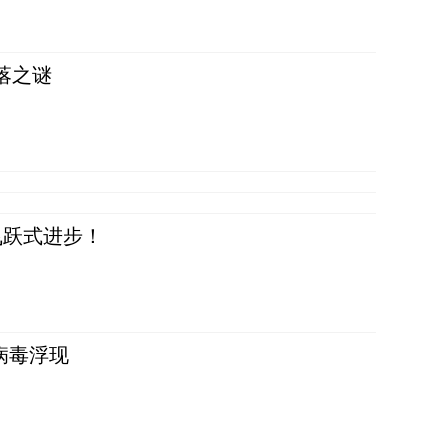
落之谜
飞跃式进步！
病毒浮现