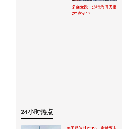
多面受敌，沙特为何仍相
对“克制”？
24小时热点
美国媒体炒作052D发射鹰击