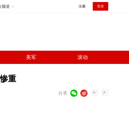
方频道
注册
登录
美军
滚动
惨重
微信
微博
分享