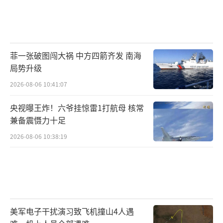
菲一张破图闯大祸 中方四箭齐发 南海
局势升级
2026-08-06 10:41:07
央视曝王炸！六爷挂惊雷1打航母 核常
兼备震慑力十足
2026-08-06 10:38:19
美军电子干扰演习致飞机撞山4人遇