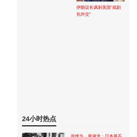
伊朗议长讽刺美国“戏剧
化外交”
24小时热点
张维为、唐湘龙：日本最不