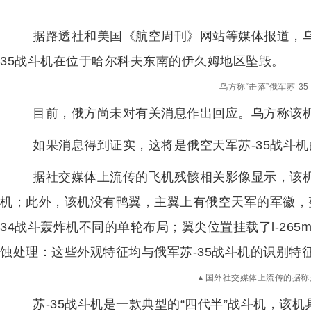
据路透社和美国《航空周刊》网站等媒体报道，乌
35战斗机在位于哈尔科夫东南的伊久姆地区坠毁。
乌方称“击落”俄军苏-3
目前，俄方尚未对有关消息作出回应。乌方称该机
如果消息得到证实，这将是俄空天军苏-35战斗
据社交媒体上流传的飞机残骸相关影像显示，该
机；此外，该机没有鸭翼，主翼上有俄空天军的军徽，
34战斗轰炸机不同的单轮布局；翼尖位置挂载了l-26
蚀处理：这些外观特征均与俄军苏-35战斗机的识别特
▲国外社交媒体上流传的据称是
苏-35战斗机是一款典型的“四代半”战斗机，该