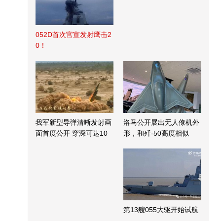
052D首次官宣发射鹰击2
0！
我军新型导弹清晰发射画
洛马公开展出无人僚机外
面首度公开 穿深可达10
形，和歼-50高度相似
米
第13艘055大驱开始试航