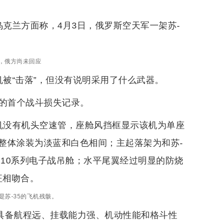
克兰方面称，4月3日，俄罗斯空天军一架苏-
5，俄方尚未回应
被“击落”，但没有说明采用了什么武器。
机的首个战斗损失记录。
机没有机头空速管，座舱风挡框显示该机为单座
整体涂装为淡蓝和白色相间；主起落架为和苏-
5m10系列电子战吊舱；水平尾翼经过明显的防烧
征相吻合。
苏-35的飞机残骸。
机具备航程远、挂载能力强、机动性能和格斗性