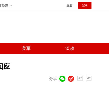
方频道
注册
登录
美军
滚动
回应
微信
微博
分享