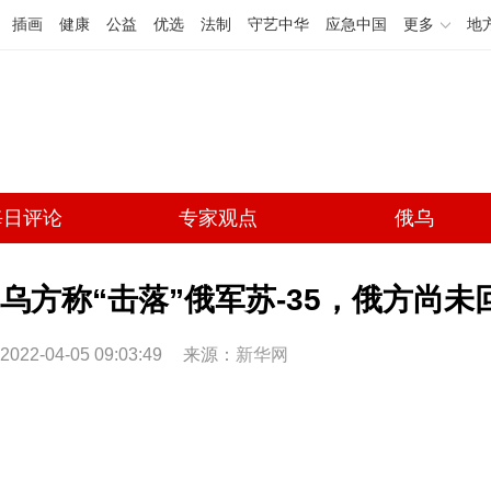
插画
健康
公益
优选
法制
守艺中华
应急中国
更多
地
每日评论
专家观点
俄乌
乌方称“击落”俄军苏-35，俄方尚未
2022-04-05 09:03:49
来源：
新华网