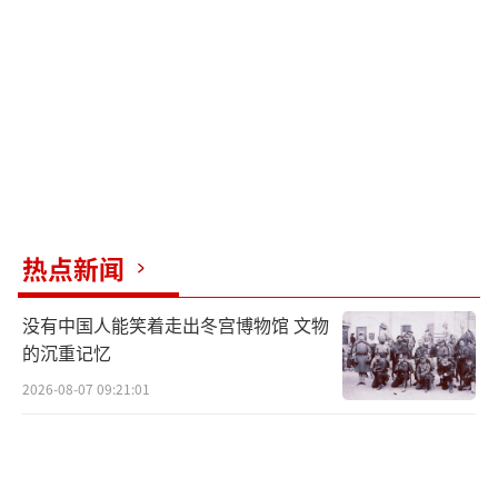
里乌波尔的乌军士兵不会放下武器，也不会从
该城市撤离，乌方已将这一决定通报给了俄
方。
乌国家战时状态延长30天
此外，根据乌克兰最高拉达网站消息，乌
克兰总统泽连斯基20日签署了延长国家战时状
热点新闻
态的法令。根据这一法令，乌克兰战时状态将
在当地时间3月26日5时30分到期后延长30天。
没有中国人能笑着走出冬宫博物馆 文物
的沉重记忆
（责任编辑：许朝）
2026-08-07 09:21:01