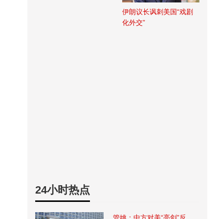
伊朗议长讽刺美国“戏剧
化外交”
24小时热点
管姚：中方对美“亮剑”反