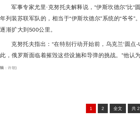
军事专家尤里·克努托夫解释说，“伊斯坎德尔”比“圆点
年列装苏联军队的，相当于“伊斯坎德尔”系统的“爷爷”。
逐渐扩大到500公里。
克努托夫指出：“在特别行动开始前，乌克兰‘圆点-U
此，俄罗斯面临着摧毁这些设施和导弹的挑战。”他认为
辑
：
许朝
)
1
2
全文
共