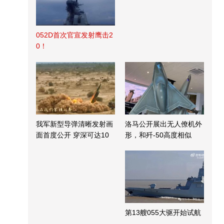
052D首次官宣发射鹰击2
0！
我军新型导弹清晰发射画
洛马公开展出无人僚机外
面首度公开 穿深可达10
形，和歼-50高度相似
米
第13艘055大驱开始试航