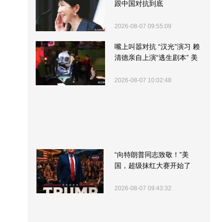
跟中国对抗到底
2026-08-07 09:55:09
嘴上叫嚣对抗 “汉光”演习 赖
清德亲自上演“逃生剧本” 美
军方围观“服务”
2026-08-07 10:02:48
“向特朗普同志致敬！”美
国，超级抹红大赛开始了
2026-08-07 09:43:32