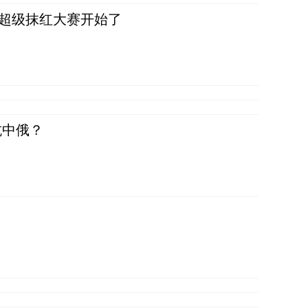
，超级抹红大赛开始了
抗中俄？