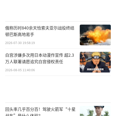
俄称历时840余天恰索夫亚尔战役终结
顿巴斯高地易手
2026-07-30 19:58:19
白宫涉嫌多次用日本动漫作宣传 超2.3
万人联署请愿追究白宫侵权责任
2026-08-05 11:40:06
回头率几乎百分百！驾驶火箭军“十星
战车”是什么体验？